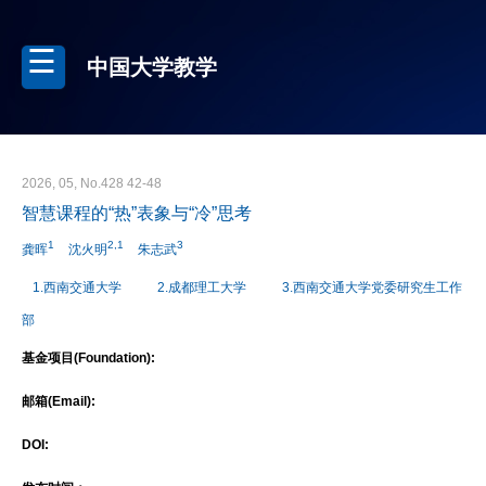
中国大学教学
2026, 05, No.428 42-48
智慧课程的“热”表象与“冷”思考
1
2,1
3
龚晖
沈火明
朱志武
1.西南交通大学
2.成都理工大学
3.西南交通大学党委研究生工作
部
基金项目(Foundation):
邮箱(Email):
DOI: