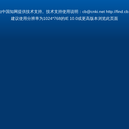
国知网提供技术支持。技术支持使用说明：cb@cnki.net http://find.cb.cn
建议使用分辨率为1024*768的IE 10.0或更高版本浏览此页面