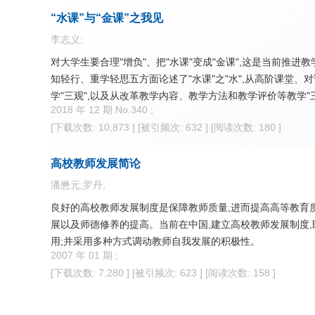
“水课”与“金课”之我见
李志义;
对大学生要合理"增负"、把"水课"变成"金课",这是当前推
知轻行、重学轻思五方面论述了"水课"之"水",从高阶课堂、
学"三观",以及从改革教学内容、教学方法和教学评价等教学"三
2018 年 12 期 No.340 ;
[下载次数: 10,873 ]
[被引频次: 632 ]
[阅读次数: 180 ]
高校教师发展简论
潘懋元;罗丹;
良好的高校教师发展制度是保障教师质量,进而提高高等教育
展以及师德修养的提高。当前在中国,建立高校教师发展制度,
用;并采用多种方式调动教师自我发展的积极性。
2007 年 01 期 ;
[下载次数: 7,280 ]
[被引频次: 623 ]
[阅读次数: 158 ]