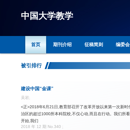
中国大学教学
首页
期刊介绍
征稿简则
编委会
被引排行
建设中国“金课”
吴岩;
<正>2018年6月21日,教育部召开了改革开放以来第一
治区的超过1000所本科院校,不仅心动,而且在行动。我们
开始,我们
2018 年 12 期 No.340 ;