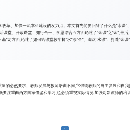
进教学改革、加快一流本科建设的发力点。本文首先简要回答了什么是"水课"
对话课堂、开放课堂、知行合一、学思结合五方面论述了"金课"之"金";
基"两方面,论述了如何给课堂教学挤"水"添"金"、淘汰"水课"、打造"金课
质量的必然要求。教师发展与教师培训不同,它强调教师的自主发展和自我
既要注重向西方国家借鉴和学习,也必须重视实际情况,加强对新教师的培
1